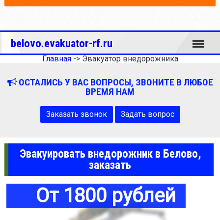
Меню
belovo.evakuator-rf.ru
Главная
->
Эвакуатор внедорожника
ОСТАЛИСЬ У ВАС ВОПРОСЫ, ЗВОНИТЕ В ЛЮБОЕ
ВРЕМЯ НАМ
Заказать звонок
Задать вопрос
Эвакуировать внедорожник в Белово,
заказать
От 1800 рублей