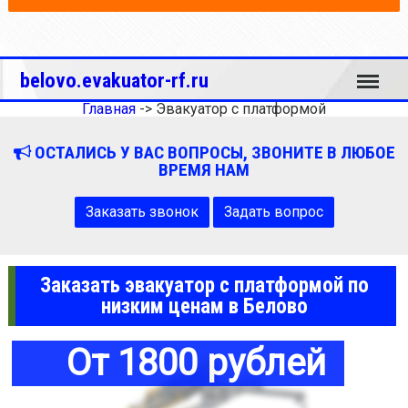
Меню
belovo.evakuator-rf.ru
Главная
->
Эвакуатор с платформой
ОСТАЛИСЬ У ВАС ВОПРОСЫ, ЗВОНИТЕ В ЛЮБОЕ
ВРЕМЯ НАМ
Заказать звонок
Задать вопрос
Заказать эвакуатор с платформой по
низким ценам в Белово
От 1800 рублей