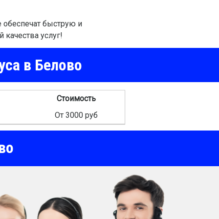
 обеспечат быструю и
й качества услуг!
уса в Белово
Стоимость
От 3000 руб
во