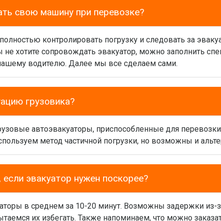
ать свою машину при перевозке?
 полностью контролировать погрузку и следовать за эваку
вы не хотите сопровождать эвакуатор, можно заполнить сп
нашему водителю. Далее мы все сделаем сами.
уацию грузовика?
грузовые автоэвакуаторы, приспособленные для перевозк
спользуем метод частичной погрузки, но возможны и альт
 если эвакуатор нужен поскорее?
аторы в среднем за 10-20 минут. Возможны задержки из-з
таемся их избегать. Также напоминаем, что можно заказат