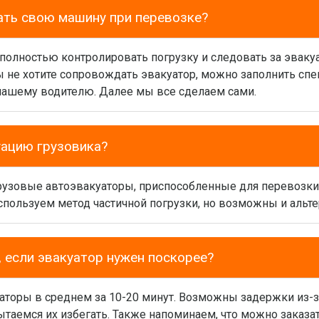
ать свою машину при перевозке?
 полностью контролировать погрузку и следовать за эваку
вы не хотите сопровождать эвакуатор, можно заполнить сп
нашему водителю. Далее мы все сделаем сами.
уацию грузовика?
грузовые автоэвакуаторы, приспособленные для перевозк
спользуем метод частичной погрузки, но возможны и альт
 если эвакуатор нужен поскорее?
аторы в среднем за 10-20 минут. Возможны задержки из-з
таемся их избегать. Также напоминаем, что можно заказат